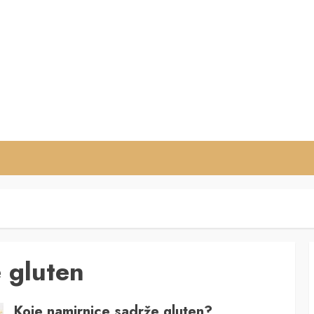
 gluten
Koje namirnice sadrže gluten?