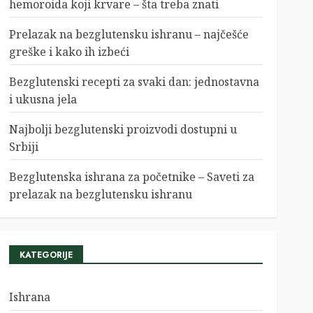
hemoroida koji krvare – šta treba znati
Prelazak na bezglutensku ishranu – najčešće
greške i kako ih izbeći
Bezglutenski recepti za svaki dan: jednostavna
i ukusna jela
Najbolji bezglutenski proizvodi dostupni u
Srbiji
Bezglutenska ishrana za početnike – Saveti za
prelazak na bezglutensku ishranu
KATEGORIJE
Ishrana