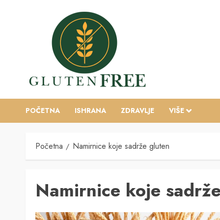
Skip
to
content
POČETNA
ISHRANA
ZDRAVLJE
VIŠE
Početna
Namirnice koje sadrže gluten
Namirnice koje sadrže