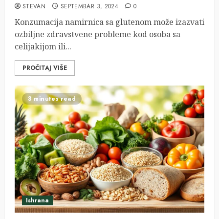
STEVAN
SEPTEMBAR 3, 2024
0
Konzumacija namirnica sa glutenom može izazvati
ozbiljne zdravstvene probleme kod osoba sa
celijakijom ili...
PROČITAJ VIŠE
3 minutes read
Ishrana