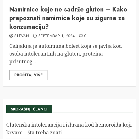
Namirnice koje ne sadrže gluten – Kako
prepoznati namirnice koje su sigurne za
konzumaciju?
STEVAN
SEPTEMBAR 1, 2024
0
Celijakija je autoimuna bolest koja se javlja kod
osoba intolerantnih na gluten, proteina
prisutnog...
PROČITAJ VIŠE
SKORAŠNJI ČLANCI
Glutenska intolerancija i ishrana kod hemoroida koji
krvare – šta treba znati