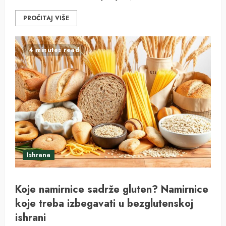
PROČITAJ VIŠE
4 minutes read
Ishrana
Koje namirnice sadrže gluten? Namirnice
koje treba izbegavati u bezglutenskoj
ishrani