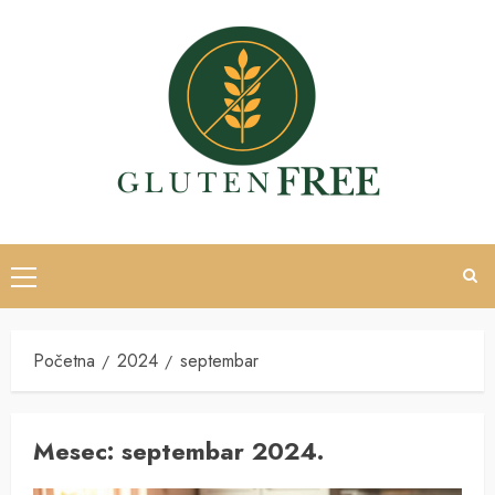
Skip
to
content
Primary
Menu
Početna
2024
septembar
Mesec:
septembar 2024.