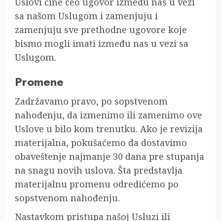
Uslovi čine ceo ugovor između nas u vezi
sa našom Uslugom i zamenjuju i
zamenjuju sve prethodne ugovore koje
bismo mogli imati između nas u vezi sa
Uslugom.
Promene
Zadržavamo pravo, po sopstvenom
nahođenju, da izmenimo ili zamenimo ove
Uslove u bilo kom trenutku. Ako je revizija
materijalna, pokušaćemo da dostavimo
obaveštenje najmanje 30 dana pre stupanja
na snagu novih uslova. Šta predstavlja
materijalnu promenu odredićemo po
sopstvenom nahođenju.
Nastavkom pristupa našoj Usluzi ili