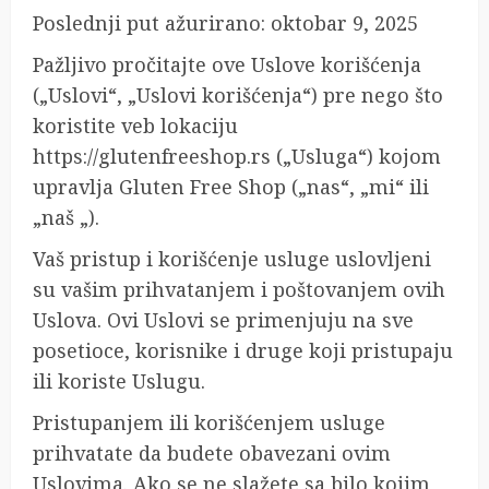
Poslednji put ažurirano: oktobar 9, 2025
Pažljivo pročitajte ove Uslove korišćenja
(„Uslovi“, „Uslovi korišćenja“) pre nego što
koristite veb lokaciju
https://glutenfreeshop.rs („Usluga“) kojom
upravlja Gluten Free Shop („nas“, „mi“ ili
„naš „).
Vaš pristup i korišćenje usluge uslovljeni
su vašim prihvatanjem i poštovanjem ovih
Uslova. Ovi Uslovi se primenjuju na sve
posetioce, korisnike i druge koji pristupaju
ili koriste Uslugu.
Pristupanjem ili korišćenjem usluge
prihvatate da budete obavezani ovim
Uslovima. Ako se ne slažete sa bilo kojim