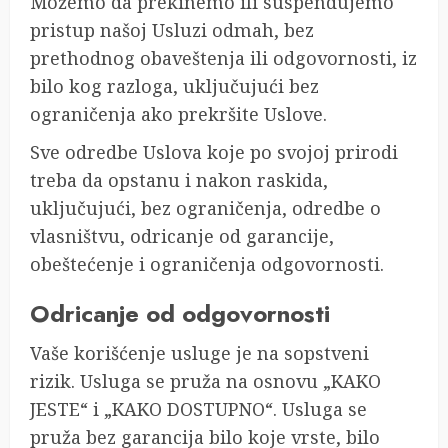
Možemo da prekinemo ili suspendujemo
pristup našoj Usluzi odmah, bez
prethodnog obaveštenja ili odgovornosti, iz
bilo kog razloga, uključujući bez
ograničenja ako prekršite Uslove.
Sve odredbe Uslova koje po svojoj prirodi
treba da opstanu i nakon raskida,
uključujući, bez ograničenja, odredbe o
vlasništvu, odricanje od garancije,
obeštećenje i ograničenja odgovornosti.
Odricanje od odgovornosti
Vaše korišćenje usluge je na sopstveni
rizik. Usluga se pruža na osnovu „KAKO
JESTE“ i „KAKO DOSTUPNO“. Usluga se
pruža bez garancija bilo koje vrste, bilo