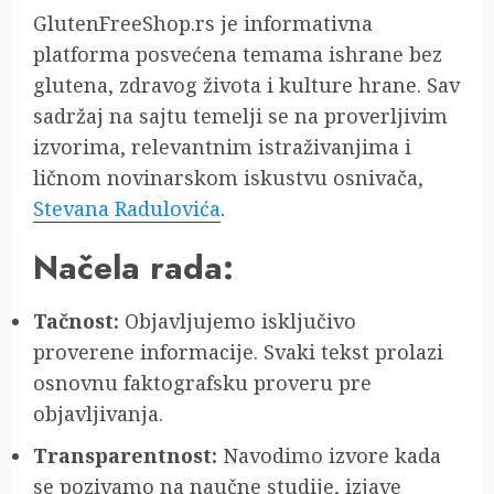
GlutenFreeShop.rs je informativna
platforma posvećena temama ishrane bez
glutena, zdravog života i kulture hrane. Sav
sadržaj na sajtu temelji se na proverljivim
izvorima, relevantnim istraživanjima i
ličnom novinarskom iskustvu osnivača,
Stevana Radulovića
.
Načela rada:
Tačnost:
Objavljujemo isključivo
proverene informacije. Svaki tekst prolazi
osnovnu faktografsku proveru pre
objavljivanja.
Transparentnost:
Navodimo izvore kada
se pozivamo na naučne studije, izjave