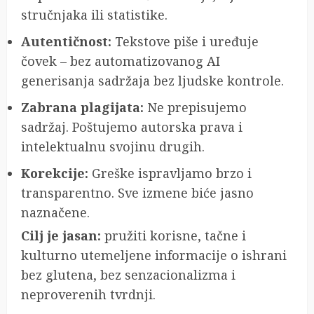
stručnjaka ili statistike.
Autentičnost:
Tekstove piše i uređuje
čovek – bez automatizovanog AI
generisanja sadržaja bez ljudske kontrole.
Zabrana plagijata:
Ne prepisujemo
sadržaj. Poštujemo autorska prava i
intelektualnu svojinu drugih.
Korekcije:
Greške ispravljamo brzo i
transparentno. Sve izmene biće jasno
naznačene.
Cilj je jasan:
pružiti korisne, tačne i
kulturno utemeljene informacije o ishrani
bez glutena, bez senzacionalizma i
neproverenih tvrdnji.