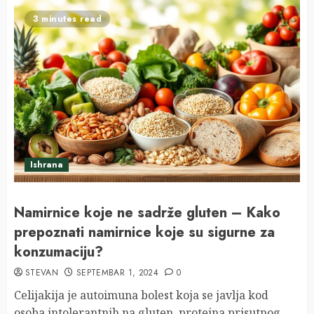
3 minutes read
Ishrana
Namirnice koje ne sadrže gluten – Kako
prepoznati namirnice koje su sigurne za
konzumaciju?
STEVAN
SEPTEMBAR 1, 2024
0
Celijakija je autoimuna bolest koja se javlja kod
osoba intolerantnih na gluten, proteina prisutnog...