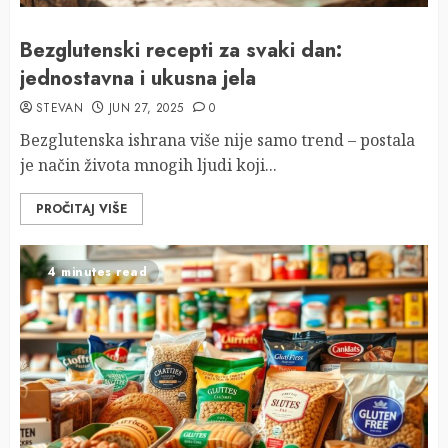
Bezglutenski recepti za svaki dan:
jednostavna i ukusna jela
STEVAN
JUN 27, 2025
0
Bezglutenska ishrana više nije samo trend – postala
je način života mnogih ljudi koji...
PROČITAJ VIŠE
4 minutes read