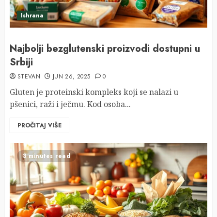
Ishrana
Najbolji bezglutenski proizvodi dostupni u
Srbiji
STEVAN
JUN 26, 2025
0
Gluten je proteinski kompleks koji se nalazi u
pšenici, raži i ječmu. Kod osoba...
PROČITAJ VIŠE
3 minutes read