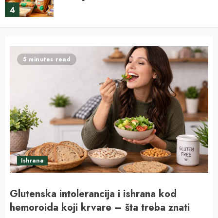
4
Bezglutenska ishrana za početnike –
Saveti za prelazak na bezglutensku
ishranu
5 minutes read
5
Koje namirnice sadrže gluten?
Namirnice koje treba izbegavati u
bezglutenskoj ishrani
6
Namirnice koje ne sadrže gluten – Kako
Ishrana
prepoznati namirnice koje su sigurne za
konzumaciju?
7
Glutenska intolerancija i ishrana kod
hemoroida koji krvare – šta treba znati