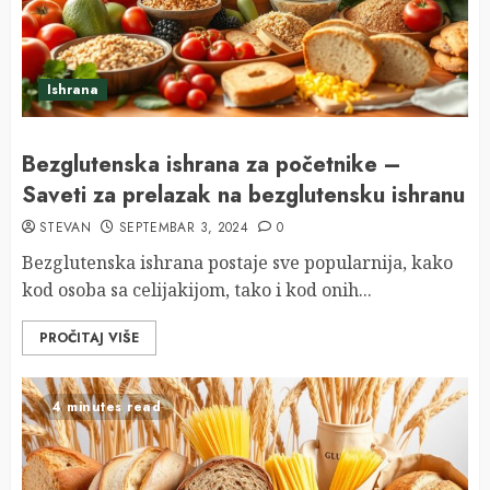
Ishrana
Bezglutenska ishrana za početnike –
Saveti za prelazak na bezglutensku ishranu
STEVAN
SEPTEMBAR 3, 2024
0
Bezglutenska ishrana postaje sve popularnija, kako
kod osoba sa celijakijom, tako i kod onih...
PROČITAJ VIŠE
4 minutes read