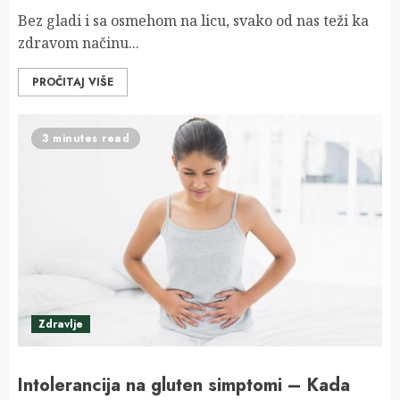
Bez gladi i sa osmehom na licu, svako od nas teži ka
zdravom načinu...
PROČITAJ VIŠE
3 minutes read
Zdravlje
Intolerancija na gluten simptomi – Kada