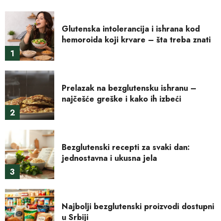
Glutenska intolerancija i ishrana kod
hemoroida koji krvare – šta treba znati
1
Prelazak na bezglutensku ishranu –
najčešće greške i kako ih izbeći
2
Bezglutenski recepti za svaki dan:
jednostavna i ukusna jela
3
Najbolji bezglutenski proizvodi dostupni
u Srbiji