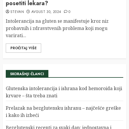
posetiti lekara?
STEVAN
AVGUST 30, 2024
0
Intolerancija na gluten se manifestuje kroz niz
probavnih i zdravstvenih problema koji mogu
varirati...
PROČITAJ VIŠE
SKORAŠNJI ČLANCI
Glutenska intolerancija i ishrana kod hemoroida koji
krvare – šta treba znati
Prelazak na bezglutensku ishranu – najčešće greške
i kako ih izbeći
Bezglutenski recepti za svaki dan: jednostavna i