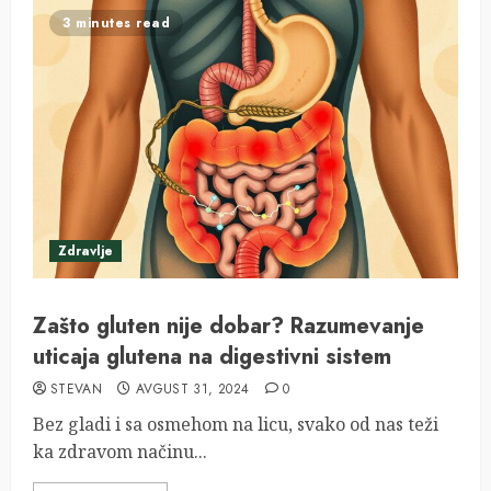
3 minutes read
Zdravlje
Zašto gluten nije dobar? Razumevanje
uticaja glutena na digestivni sistem
STEVAN
AVGUST 31, 2024
0
Bez gladi i sa osmehom na licu, svako od nas teži
ka zdravom načinu...