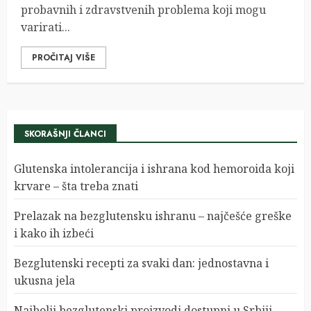
probavnih i zdravstvenih problema koji mogu
varirati...
PROČITAJ VIŠE
SKORAŠNJI ČLANCI
Glutenska intolerancija i ishrana kod hemoroida koji
krvare – šta treba znati
Prelazak na bezglutensku ishranu – najčešće greške
i kako ih izbeći
Bezglutenski recepti za svaki dan: jednostavna i
ukusna jela
Najbolji bezglutenski proizvodi dostupni u Srbiji