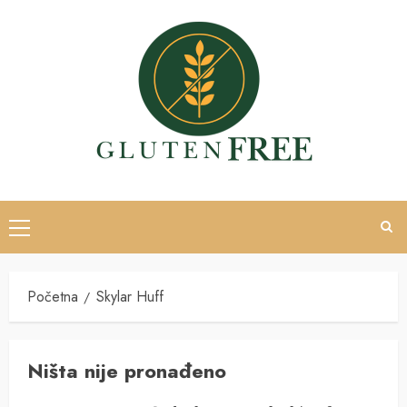
Skip
to
content
Primary
Menu
Početna
Skylar Huff
Ništa nije pronađeno